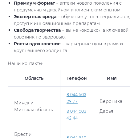
Премиум-формат
– аптеки нового поколения с
продуманным дизайном и клиентским опытом
Экспертная среда
– обучение у топ-специалистов,
доступ к инновационным препаратам.
Свобода творчества
– вы не «окошко», а ключевой
советник по здоровью.
Рост и вдохновение
– карьерные пути в рамках
крупнейшего холдинга.
Наши контакты:
Область
Телефон
Имя
8 044 503
29 77
Вероника
Минск и
Минская область
8 044 503
Дарья
42 44
Брест и
8 044 510