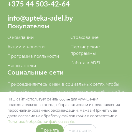
+375 44 503-42-64
info@apteka-adel.by
Покупателям
О компании
Страхование
Акции и новости
Партнерские
программы
Программа лояльности
Работа в ADEL
Наши аптеки
Социальные сети
Присоединяйтесь к нам в социальных сетях, чтобы
всегда быть в курсе самых свежих новостей, акций и
событий
Наш сайт использует файлы cookie для улучшения
пользовательского опыта, сбора статистики и представления
персонализированных рекомендаций. Нажав «Принять», вы
даете согласие на обработку файлов cookie в соответствии с
Политикой обработки файлов cookie.
Принять
Настроить